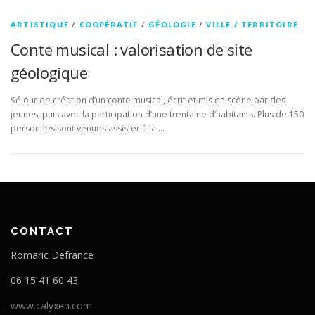
ARTISTIQUE
/
COOPÉRATIF
/
GÉOLOGIE
/
VILLE / TERRITOIRE
Conte musical : valorisation de site
géologique
Séjour de création d’un conte musical, écrit et mis en scène par des
jeunes, puis avec la participation d’une trentaine d’habitants. Plus de 150
personnes sont venues assister à la …
CONTACT
Romaric Defrance
06 15 41 60 43
www.calyxen.com