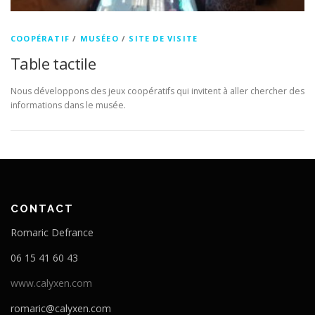
COOPÉRATIF
/
MUSÉEO
/
SITE DE VISITE
Table tactile
Nous développons des jeux coopératifs qui invitent à aller chercher des
informations dans le musée.
CONTACT
Romaric Defrance
06 15 41 60 43
www.calyxen.com
romaric@calyxen.com