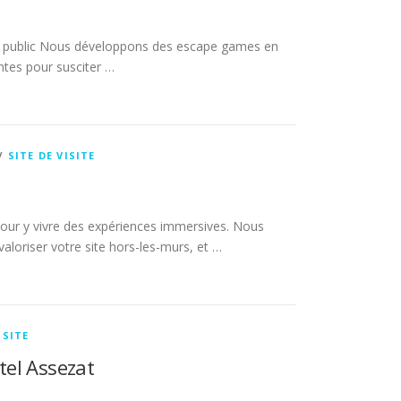
u public Nous développons des escape games en
ntes pour susciter …
/
SITE DE VISITE
l pour y vivre des expériences immersives. Nous
aloriser votre site hors-les-murs, et …
ISITE
ôtel Assezat